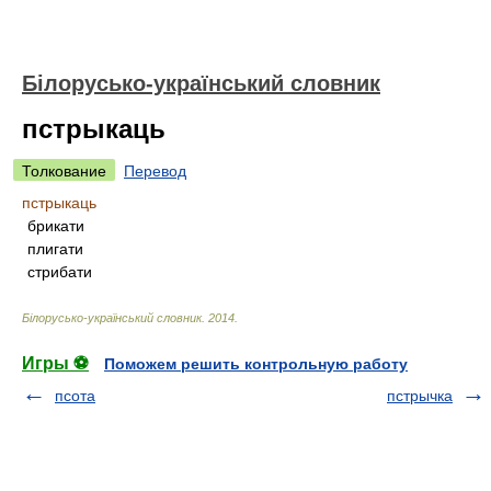
Білорусько-український словник
пстрыкаць
Толкование
Перевод
пстрыкаць
брикати
плигати
стрибати
Білорусько-український словник
.
2014
.
Игры ⚽
Поможем решить контрольную работу
псота
пстрычка